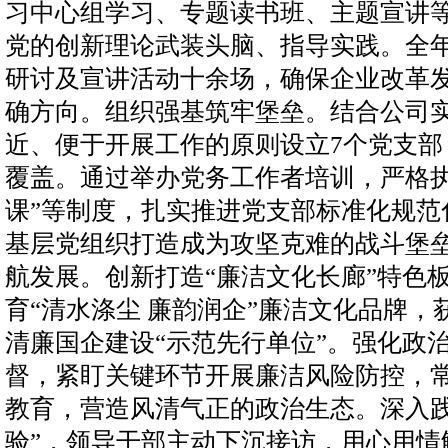
习中心组学习、专题读书班、主题宣讲
党的创新理论武装头脑、指导实践。全
研讨及宣讲活动十余场，确保企业改革
确方向。组织强基筑牢堡垒。结合公司
近、便于开展工作的原则设立7个党支部
覆盖。通过举办党务工作者培训，严格执
课”等制度，扎实推进党支部标准化规范
基层党组织打造成为攻坚克难的战斗堡
航发展。创新打造“廉洁文化长廊”特色
育“清水涤尘 廉韵润企”廉洁文化品牌，
清廉国企建设“示范先行单位”。强化政
督，紧盯关键环节开展廉洁风险防控，
教育，营造风清气正的政治生态。深入践
验”，领导干部主动下沉接访，用心用情