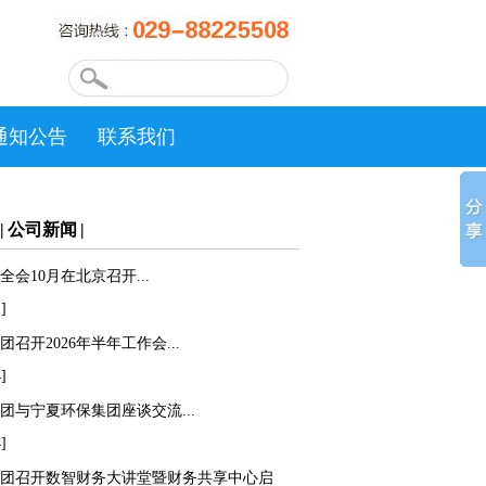
通知公告
联系我们
|
公司新闻
|
会10月在北京召开...
]
召开2026年半年工作会...
]
团与宁夏环保集团座谈交流...
]
团召开数智财务大讲堂暨财务共享中心启