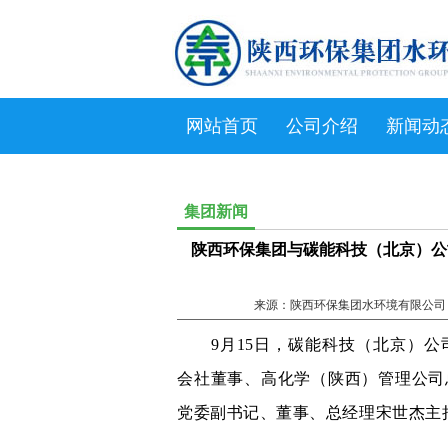
网站首页
公司介绍
新闻动
集团新闻
陕西环保集团与碳能科技（北京）公
来源：陕西环保集团水环境有限公司 编辑
9月15日，碳能科技（北京）
会社董事、高化学（陕西）管理公司
党委副书记、董事、总经理宋世杰主