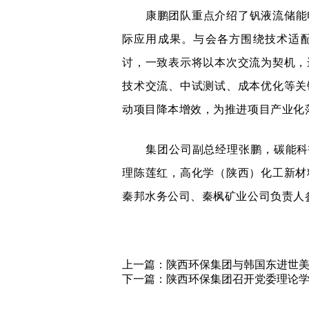
康鹏团队重点介绍了钒液流储能
际应用成果。与会各方围绕技术适
讨，一致表示将以本次交流为契机，
技术交流、中试测试、成本优化等关
动项目降本增效，为推进项目产业化
集团公司副总经理张鹏，
碳能科
理陈莲红，高化学（陕西）化工新材
秦邦水务公司、秦枫矿业公司负责人
上一篇：
陕西环保集团与韩国东进世
下一篇：
陕西环保集团召开党委理论学习