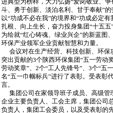
进典型为榜样，大力弘扬“爱岗敬业、争
斗、勇于创新、淡泊名利、甘于奉献”的
以“功成不必在我”的境界和“功成必定有
扎根、向上生长，奋力投身集团“十五五
为绘就“红心铸魂、绿业兴企”的新蓝图
环保产业领军企业贡献智慧和力量。
会议对在生产经营、科技创新、环保
突出贡献的3个陕西环保集团“五一劳动奖
劳动奖章”、2个“工人先锋号”、3个“五
名“五一巾帼标兵”进行了表彰。受表彰
言。
集团公司在家领导班子成员、高级管
企业主要负责人、工会主席，集团公司
负责人，集团工会委员，以及受表彰的