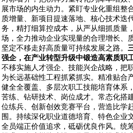
展市场的内生动力。紧盯专业化重组整
质增量、新项目提速落地、核心技术迭
务，精打细算控成本，从严从细抓质量
场，全力推动企业实现量的合理增长、
坚定不移走好高质量可持续发展之路。
强企，在产业转型升级中锻造高素质职
不移实施人才强企、技能兴企战略，把
为长远基础性工程抓紧抓实。精准贴合
健全全覆盖、多层次职工技能培育体系
苦练、钻研技术、岗位成才。常态化搭
位练兵、创新创效竞赛平台，营造比学
围。持续深化职业道德培育、特色企业
全员端正价值追求，砥砺优良作风。统