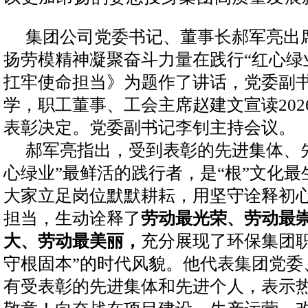
集团公司党委书记、董事长郝军亮出
扬劳模精神凝聚奋斗力量在践行“红心绿
扛牢使命担当》为题作了讲话，党委副
学，职工董事、工会主席赵建文宣读202
表彰决定。党委副书记李钊主持会议。
郝军亮指出，受到表彰的先进集体、
心绿业”最鲜活的践行者，是“根”文化
大家立足岗位默默耕耘，用坚守诠释初
担当，生动诠释了
劳动最光荣、劳动最
大、劳动最美丽，
充分展现了环保集团职
守根固本”的时代风貌。他代表集团党委
有受表彰的先进集体和先进个人，表示