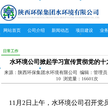
网站首页
公司介绍
新闻动态
项目建设
业
日常工作
水环境公司掀起学习宣传贯彻党的十
来源：陕西环保集团水环境有限公司 编辑：管理员 发布
10 浏览量：16601次
11月2日上午，水环境公司召开党