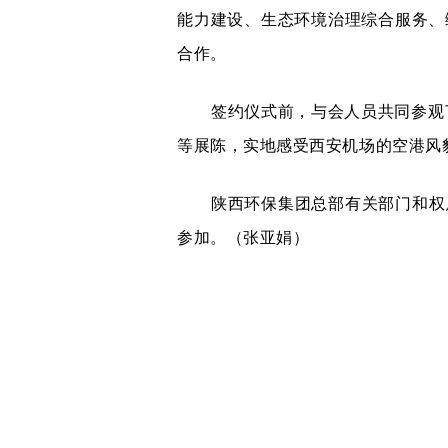
能力建设、生态环境治理综合服务、
合作。
签约仪式前，与会人员共同参观
等展陈，实地感受西安机场的空港风
陕西环保集团总部有关部门和权
参加。（张亚娟）