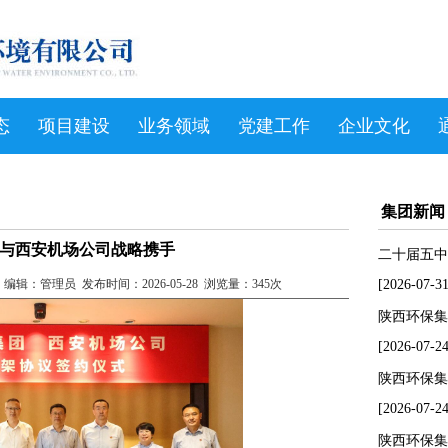
态
项目建设
业务领域
党建工作
企业文化
集团新闻
与西安机场公司战略携手
二十届五中全
：管理员 发布时间：2026-05-28 浏览量：345次
[2026-07-31
陕西环保集团
[2026-07-24
陕西环保集
[2026-07-24
陕西环保集