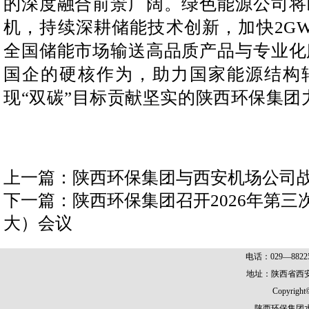
的深度融合前景广阔。
绿色能源公司将
机，持续深耕储能技术创新，加快2G
全国储能市场输送高品质产品与专业化
国企的硬核作为，助力国家能源结构
现“双碳”目标贡献坚实的陕西环保集团
上一篇：
陕西环保集团与西安机场公司
下一篇：
陕西环保集团召开2026年第三
大）会议
电话：029—8822
地址：陕西省西安
Copyright©
陕西环保集团