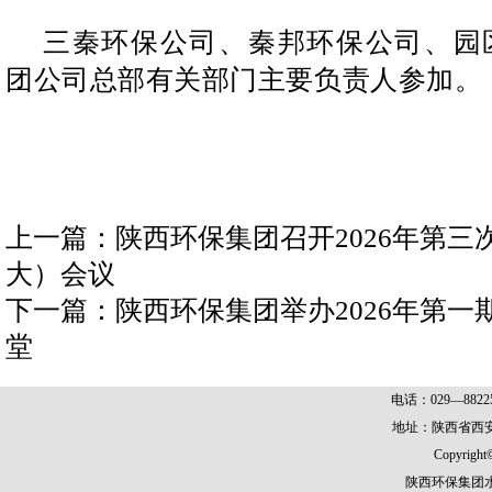
三秦环保公司、秦邦环保公司、园
团公司总部有关部门主要负责人参加。
上一篇：
陕西环保集团召开2026年第三
大）会议
下一篇：
陕西环保集团举办2026年第一
堂
电话：029—8822
地址：陕西省西安
Copyright©
陕西环保集团