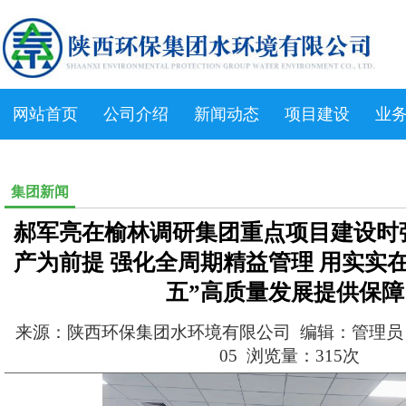
网站首页
公司介绍
新闻动态
项目建设
业
集团新闻
郝军亮在榆林调研集团重点项目建设时
产为前提 强化全周期精益管理 用实实
五”高质量发展提供保障
来源：陕西环保集团水环境有限公司 编辑：管理员 发布
05 浏览量：315次