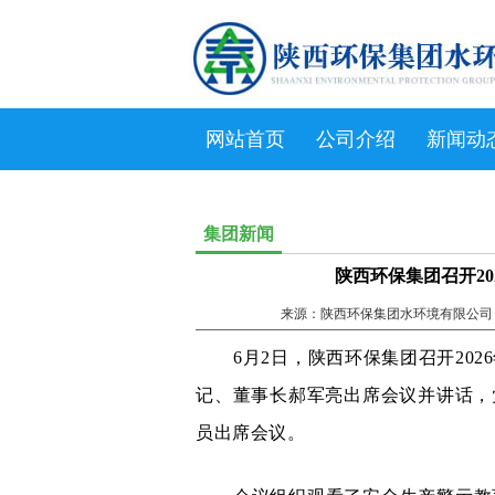
网站首页
公司介绍
新闻动
集团新闻
陕西环保集团召开2
来源：陕西环保集团水环境有限公司 编辑
6月2日，陕西环保集团召开20
记、董事长郝军亮出席会议并讲话，
员出席会议。