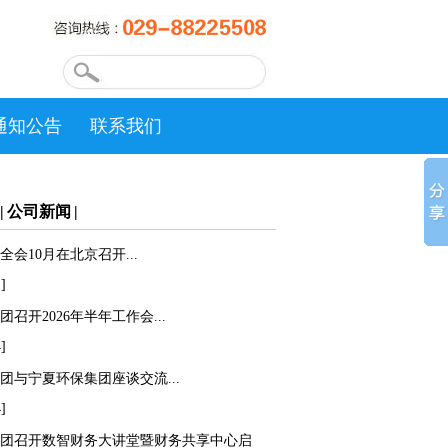
通知公告
联系我们
|
公司新闻
|
会10月在北京召开...
]
召开2026年半年工作会...
]
团与宁夏环保集团座谈交流...
]
团召开数智财务大讲堂暨财务共享中心启