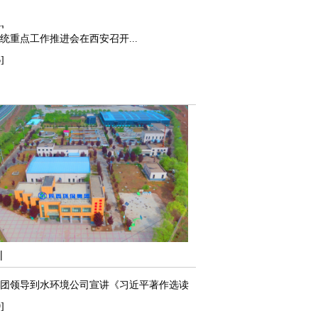
]
统重点工作推进会在西安召开...
]
|
团领导到水环境公司宣讲《习近平著作选读
]